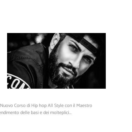
Nuovo Corso di Hip hop All Style con il Maestro
imento delle basi e dei molteplici...