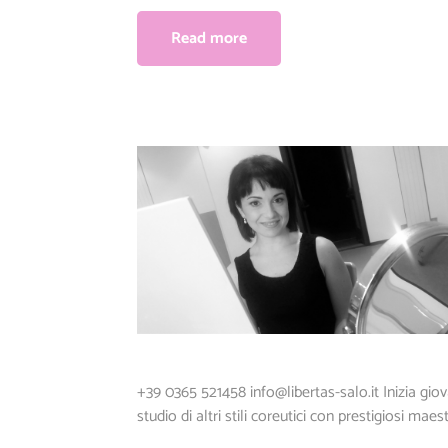
Read more
+39 0365 521458
info@libertas-salo.it
Inizia giov
studio di altri stili coreutici con prestigiosi maestr