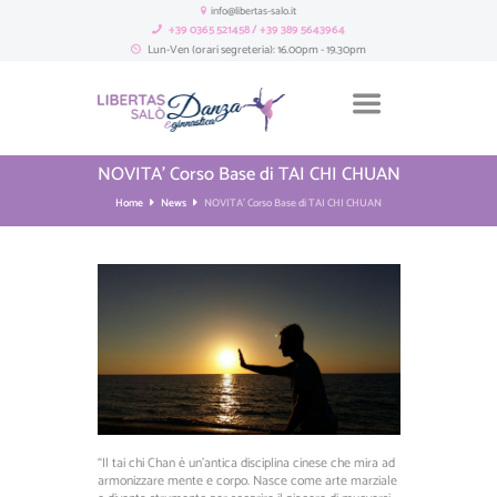
info@libertas-salo.it
+39 0365 521458 / +39 389 5643964
Lun-Ven (orari segreteria): 16.00pm - 19.30pm
NOVITA’ Corso Base di TAI CHI CHUAN
Home
News
NOVITA’ Corso Base di TAI CHI CHUAN
“Il tai chi Chan è un’antica disciplina cinese che mira ad
armonizzare mente e corpo. Nasce come arte marziale