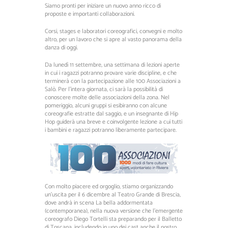
Siamo pronti per iniziare un nuovo anno ricco di
proposte e importanti collaborazioni.
Corsi, stages e laboratori coreografici, convegni e molto
altro, per un lavoro che si apre al vasto panorama della
danza di oggi.
Da lunedì 11 settembre, una settimana di lezioni aperte
in cui i ragazzi potranno provare varie discipline, e che
terminerà con la partecipazione alle 100 Associazioni a
Salò. Per l’intera giornata, ci sarà la possibilità di
conoscere molte delle associazioni della zona. Nel
pomeriggio, alcuni gruppi si esibiranno con alcune
coreografie estratte dal saggio, e un insegnante di Hip
Hop guiderà una breve e coinvolgente lezione a cui tutti
i bambini e ragazzi potranno liberamente partecipare.
Con molto piacere ed orgoglio, stiamo organizzando
un’uscita per il 6 dicembre al Teatro Grande di Brescia,
dove andrà in scena La bella addormentata
(contemporanea), nella nuova versione che l’emergente
coreografo Diego Tortelli sta preparando per il Balletto
di Toscana, includendo in uno dei cast anche il nostro