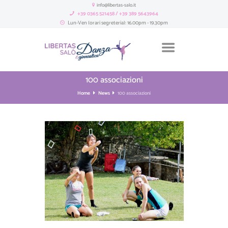
info@libertas-salo.it
+39 0365 521458 / +39 389 5643964
Lun-Ven (orari segreteria): 16.00pm - 19.30pm
100 associazioni
Home
News
100 associazioni